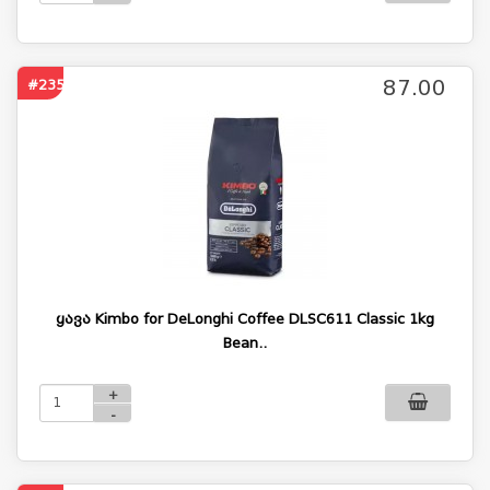
87.00
#2354
ყავა Kimbo for DeLonghi Coffee DLSC611 Classic 1kg
Bean..
+
-