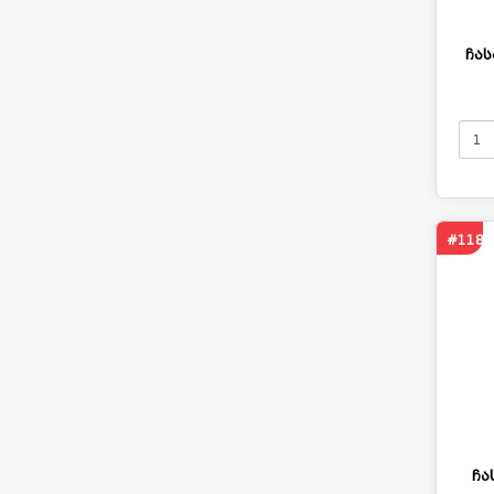
ჩას
#1184
ჩა