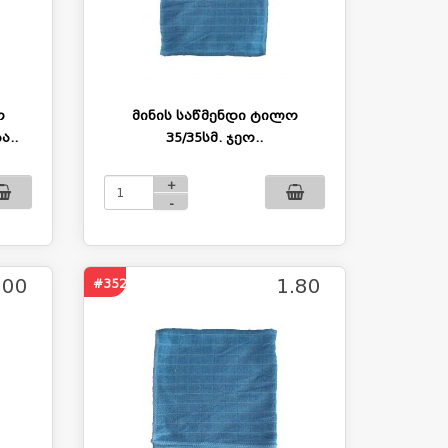
ო
მინის საწმენდი ტილო
ა..
35/35სმ. ჯეო..
+
-
.00
1.80
#352