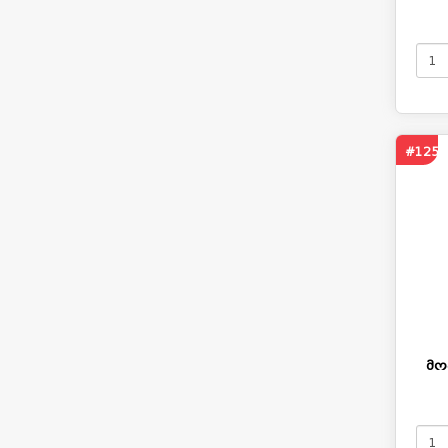
#125
მო