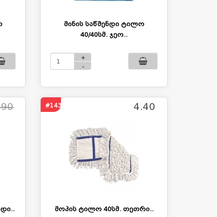
ო
მინის საწმენდი ტილო
40/40სმ. ჯეო..
+
-
.90
4.40
#1435
დი..
მოპის ტილო 40სმ. თეთრი..