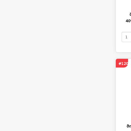
40
#1201
მ