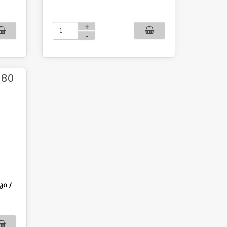
+
-
.80
ი /