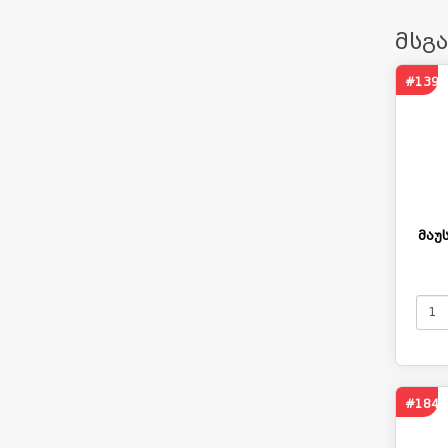
მსგ
#1397
მაუ
#1841