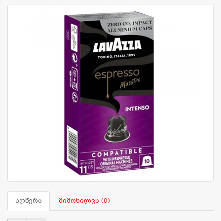
აღწერა
მიმოხილვა (0)